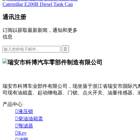
Caterpillar E200B Diesel Tank Cap
通讯注册
订阅以获取最新新闻，通知和更多
信息

瑞安市科博车业部件有限公司，现坐落于浙江省瑞安市国际汽摩
司现有油箱盖、起动继电器、门锁、点火开关、油量传感器、
产品中心

液压锁

柴油油箱盖

预滤器

Key

滤网