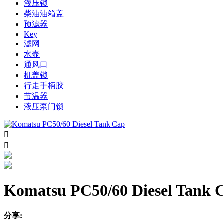
液压锁
柴油油箱盖
预滤器
Key
滤网
水壶
通风口
机盖锁
行走手柄胶
节温器
液压泵门锁


Komatsu PC50/60 Diesel Tank 
分享: